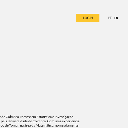
LOGIN
PT
EN
de Coimbra, Mestre em Estatística e Investigação
o) pela Universidade de Coimbra. Com uma experiência
cnico de Tomar, na área da Matemática, nomeadamente